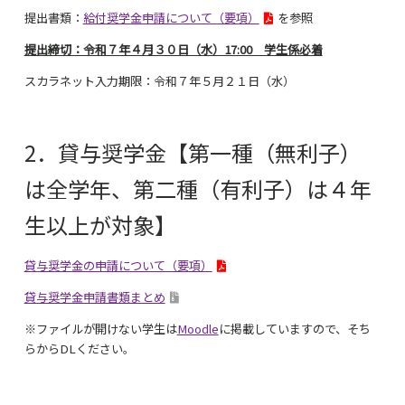
提出書類：
給付奨学金申請について（要項）
を参照
提出締切：令和７年４月３０日（水）17:00 学生係必着
スカラネット入力期限：令和７年５月２１日（水）
2．貸与奨学金【第一種（無利子）
は全学年、第二種（有利子）は４年
生以上が対象】
貸与奨学金の申請について（要項）
貸与奨学金申請書類まとめ
※ファイルが開けない学生は
Moodle
に掲載していますので、そち
らからDLください。