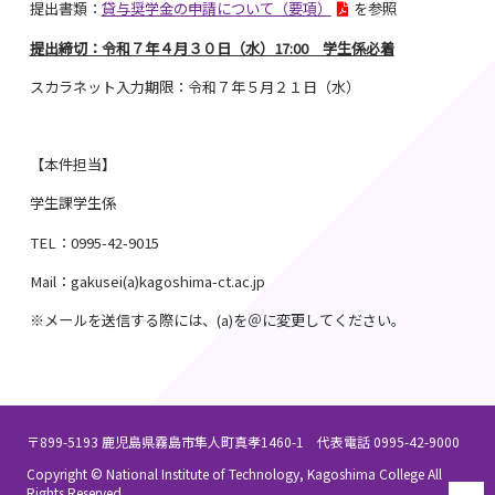
提出書類：
貸与奨学金の申請について（要項）
を参照
提出締切：令和７年４月３０日（水）17:00 学生係必着
スカラネット入力期限：令和７年５月２１日（水）
【本件担当】
学生課学生係
TEL：0995-42-9015
Mail：gakusei(a)kagoshima-ct.ac.jp
※メールを送信する際には、(a)を＠に変更してください。
〒899-5193 鹿児島県霧島市隼人町真孝1460-1 代表電話 0995-42-9000
Copyright © National Institute of Technology, Kagoshima College All
Rights Reserved.