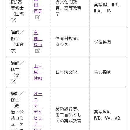
授/ 高
異文化間教
田
英語ⅡA、ⅡB、
等修士
育、高等教育
直子
ⅢA、ⅢB
（国際
学
学）
講師／
有
修士
薗
体育科教育、
保健体育
（体育
ゆい
ダンス
学）
講師／
上ノ
修士
原
日本漢文学
古典探究
（文
怜那
学）
講師／
オー
修士
コ
（
政
ナ
英語教育学、
治・公
デイ
英語ⅣA、
第二言語とし
共コミ
ビッ
ⅣB、ⅤA、ⅤB
ての英語教育
ュニケ
ド
ーショ
ウィ