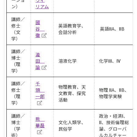
ン
）
リアム
講師／
國
修士
英語教育学、
谷
英語ⅡA、ⅡB
（文
会話分析
徹
学）
講師／
澁
博士
田
溶液化学
化学Ⅲ、Ⅳ
（理
諭
学）
講師／
千
物理教育、天
修士
頭
物理 ⅡA、ⅡB、
文教育、探究
（理
一郎
物理学実験
活動
学）
講師／
政治・経済Ⅰ、
熊
博士
文化人類学、
Ⅱ、技術倫理総
華磊
（学
民俗学
論、グローバ
術）
ルカルチャー