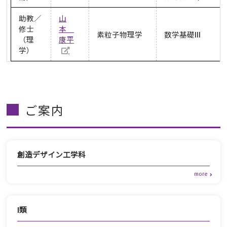
助教／
山
修士
本
素粒子物理学
数学基礎Ⅲ
（理
康平
学）
ご案内
創造デザイン工学科
Ⅰ類