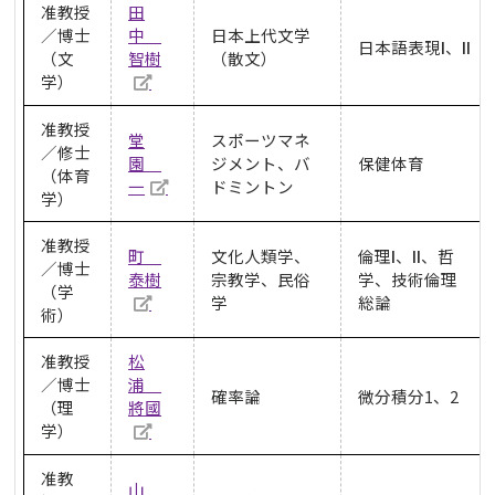
准教授
田
／博士
中
日本上代文学
日本語表現Ⅰ、Ⅱ
（文
智樹
（散文）
学）
准教授
堂
スポーツマネ
／修士
園
ジメント、バ
保健体育
（体育
一
ドミントン
学）
准教授
町
文化人類学、
倫理Ⅰ、Ⅱ、哲
／博士
泰樹
宗教学、民俗
学、技術倫理
（学
学
総論
術）
准教授
松
／博士
浦
確率論
微分積分1、2
（理
將國
学）
准教
山