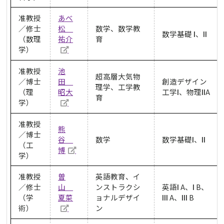
准教授
あべ
／修士
松
数学、数学教
数学基礎 Ⅰ、Ⅱ
（数理
祐介
育
学）
准教授
池
超高層大気物
／博士
田
創造デザイン
理学、工学教
（理
昭大
工学Ⅰ、物理ⅡA
育
学）
准教授
熊
／博士
谷
数学
数学基礎Ⅰ、Ⅱ
（工
博
学）
准教授
曽
英語教育、イ
／修士
山
ンストラクシ
英語Ⅰ A、Ⅰ B、
（学
夏菜
ョナルデザイ
Ⅲ A、Ⅲ B
術）
ン