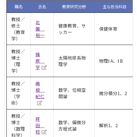
職名
氏名
教育研究分野
主な担当科目
教授／
北
修士
健康教育、サ
薗
保健体育
（教育
ッカー
裕一
学）
教授／
篠
博士
太陽地球系物
原
物理Ⅰ A、Ⅰ B
（理
理学
学
学）
教授／
嶋
博士
根
数学、位相空
微分積分1、2
（学
紀仁
間論
術）
教授／
拜
博士
数学、偏微分
田
解析1、2
（数理
方程式論
稔
科学）