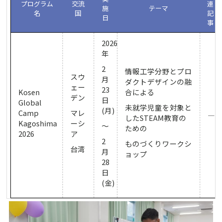
プログラム
交流
連
施
テーマ
名
国
記
日
事
2026
年
2
情報工学分野とプロ
スウ
月
ダクトデザインの融
ェー
23
Kosen
合による
デン
日
Global
未就学児童を対象と
(月)
Camp
マレ
―
したSTEAM教育の
Kagoshima
ーシ
～
ための
2026
ア
2
ものづくりワークシ
台湾
月
ョップ
28
日
(金)