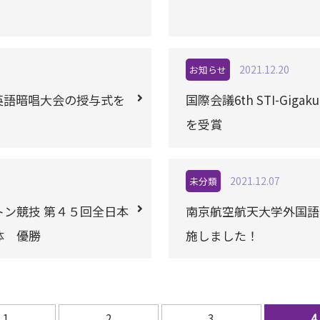
2021.12.20
お知らせ
英語暗唱大会の授与式を
国際会議6th STI-Gigaku 2
を受賞
2021.12.07
未分類
ン競技 第４５回全日本
南京航空航天大学外国語
体 優勝
施しました！
1
2
3
4