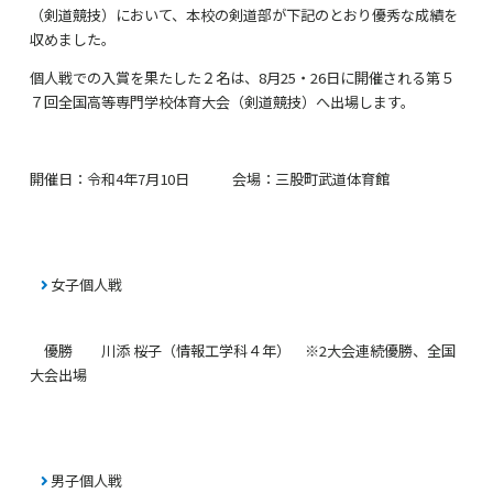
（剣道競技）において、本校の剣道部が下記のとおり優秀な成績を
収めました。
個人戦での入賞を果たした２名は、
8
月
25
・
26
日に開催される第５
７回全国高等専門学校体育大会（剣道競技）へ出場します。
開催日：令和
4
年
7
月
10
日 会場：三股町武道体育館
女子個人戦
優勝 川添 桜子（情報工学科４年） ※
2
大会連続優勝、全国
大会出場
男子個人戦