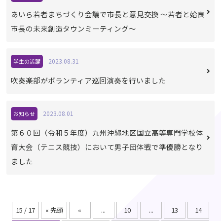
あいら若者まちづくり会議で市長と意見交換 ～若者と姶良
市長の未来創造タウンミーティング～
2023.08.31
学生の活躍
吹奏楽部がボランティア巡回演奏を行いました
2023.08.01
お知らせ
第６０回（令和５年度）九州沖縄地区国立高等専門学校体
育大会（テニス競技）において男子団体戦で準優勝となり
ました
15 / 17
« 先頭
«
...
10
...
13
14