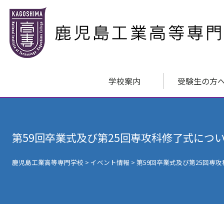
学校案内
受験生の方
第59回卒業式及び第25回専攻科修了式につ
鹿児島工業高等専門学校
>
イベント情報
>
第59回卒業式及び第25回専