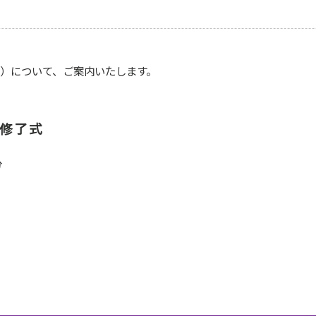
度）について、ご案内いたします。
科修了式
分