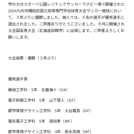
市の大分スポーツ公園レゾナックサッカーラグビー場で開催された
2024九州沖縄地区国立高等専門学校体育大会サッカー競技におい
て、３年ぶりに優勝しました。個人では、５名の選手が優秀選手に
選出されました。ご声援ありがとうございました。９月に開催され
る全国高専大会（北海道函館市）に出場します。ご声援よろしくお
願いします。
大会結果：優勝（３年ぶり）
優秀選手賞
機械工学科
5
年 北薗海十（
GK
）
電子制御工学科
5
年 山下慧人（
DF
）
都市環境デザイン工学科
5
年 大谷颯真（
DF
）
電気電子工学科
5
年 南尚孝（
MF
）
都市環境デザイン工学科
4
年 原永亮瑛（
MF
）