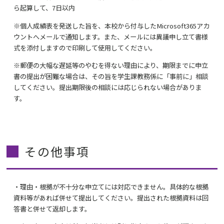
ら起算して、
7
日以内
※個人成績表を発送した旨を、本校から付与した
Microsoft365
アカ
ウントへメールで通知します。また、メールには異議申し立て書様
式を添付しますので印刷して使用してください。
※郵便の大幅な遅延等のやむを得ない理由により、期限までに申立
書の提出が困難な場合は、その旨を学生課教務係に「事前に」相談
してください。提出期限後の相談には応じられない場合がありま
す。
その他事項
・理由・根拠が不十分な申立てには対応できません。具体的な根拠
資料等があれば併せて提出してください。提出された根拠資料は回
答書と併せて返却します。