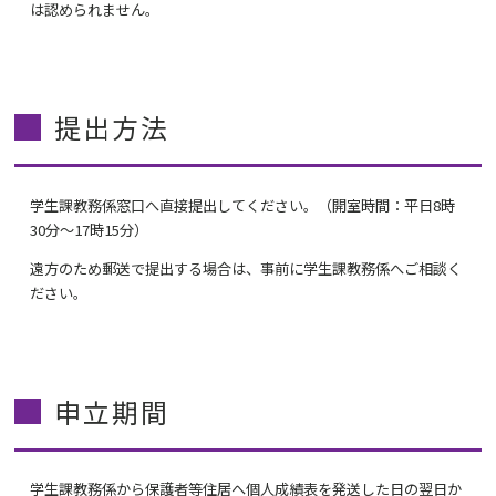
は認められません。
提出方法
学生課教務係窓口へ直接提出してください。（開室時間：平日
8
時
30
分～
17
時
15
分）
遠方のため郵送で提出する場合は、事前に学生課教務係へご相談く
ださい。
申立期間
学生課教務係から保護者等住居へ個人成績表を発送した日の翌日か