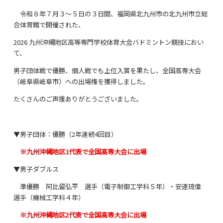
令和８年７月３～５日の３日間、福岡県北九州市の北九州市立総
合体育館で開催された、
2026 九州沖縄地区高等専門学校体育大会バドミントン競技におい
て、
男子団体戦で優勝、個人戦でも上位入賞を果たし、全国高専大会
（岐阜県岐阜市）への出場権を獲得しました。
たくさんのご声援ありがとうございました。
▼男子団体：優勝（
2
年連続
4
回目）
※九州沖縄地区1代表で全国高専大会に出場
▼男子ダブルス
準優勝 阿比留弘平 選手（電子制御工学科５年）・安達琉偉
選手（機械工学科４年）
※九州沖縄地区2代表で全国高専大会に出場