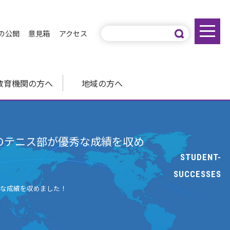
の公開
意見箱
アクセス
教育機関の方へ
地域の方へ
のテニス部が優秀な成績を収め
STUDENT-
SUCCESSES
秀な成績を収めました！