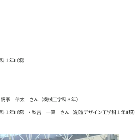
）
）
科１年Ⅲ類）
情家 伶太 さん（機械工学科３年）
１年Ⅲ類）・秋吉 一真 さん（創造デザイン工学科１年Ⅱ類）