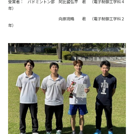
受賞者： バドミントン部 阿比留弘平 君 （電子制御工学科４
年）
向原琉晴 君 （電子制御工学科２
年）