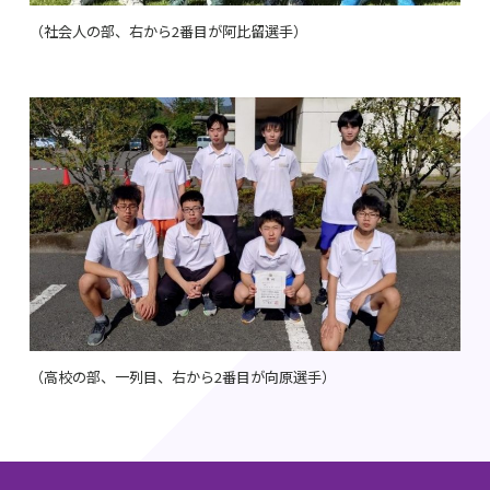
（社会人の部、右から
2
番目が阿比留選手）
（高校の部、一列目、右から
2
番目が向原選手）