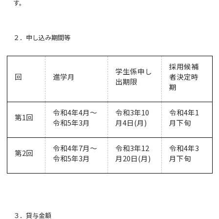
す。
２．申し込み期間等
採用候補
学生係申し
回
進学月
者決定時
出期限
期
令和
4
年
4
月～
令和
3
年
10
令和
4
年
1
第
1
回
令和
5
年
3
月
月
4
日
(
月
)
月下旬
令和
4
年
7
月～
令和
3
年
12
令和
4
年
3
第
2
回
令和
5
年
3
月
月
20
日
(
月
)
月下旬
３．貸与金額