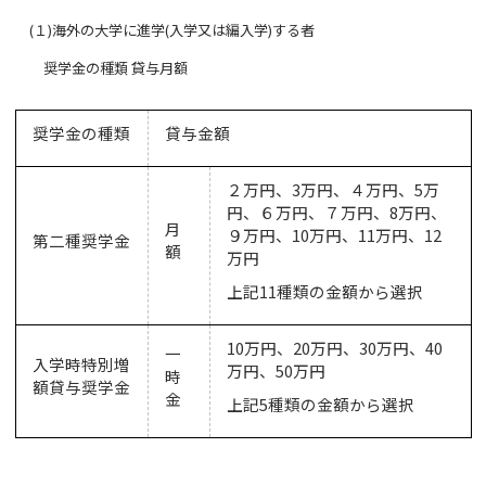
(
１
)
海外の大学に進学
(
入学又は編入学
)
する者
奨学金の種類 貸与月額
奨学金の種類
貸与金額
２万円、
3
万円、４万円、
5
万
円、６万円、７万円、
8
万円、
月
９万円、
10
万円、
11
万円、
12
第二種奨学金
額
万円
上記
11
種類の金額から選択
10
万円、
20
万円、
30
万円、
40
一
入学時特別増
万円、
50
万円
時
額貸与奨学金
金
上記
5
種類の金額から選択