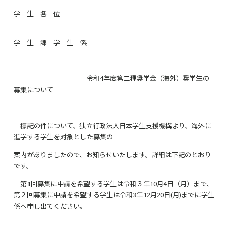
学 生 各 位
学 生 課 学 生 係
令和
4
年度第二種奨学金（海外）奨学生の
募集について
標記の件について、独立行政法人日本学生支援機構より、海外に
進学する学生を対象とした募集の
案内がありましたので、お知らせいたします。詳細は下記のとおり
です。
第
1
回募集に申請を希望する学生は令和３年
10
月
4
日（月）まで、
第２回募集に申請を希望する学生は令和
3
年
12
月
20
日
(
月
)
までに学生
係へ申し出てください。