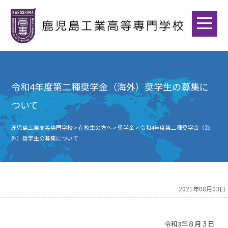
令和4年度第二種奨学金（海外）奨学生の募集に
ついて
鹿児島工業高等専門学校
>
在校生の方へ
>
奨学金
>
令和4年度第二種奨学金（海
外）奨学生の募集について
2021年08月03日
令和
3
年８月３日