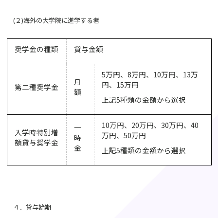
(
２
)
海外の大学院に進学する者
奨学金の種類
貸与金額
5
万円、
8
万円、
10
万円、
13
万
月
円、
15
万円
第二種奨学金
額
上記
5
種類の金額から選択
10
万円、
20
万円、
30
万円、
40
一
入学時特別増
万円、
50
万円
時
額貸与奨学金
金
上記
5
種類の金額から選択
４．貸与始期