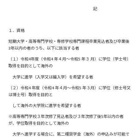
記
１．資格
短期大学・高等専門学校・専修学校専門課程卒業見込者及び卒業後
3
年以内の者のうち、以下に該当する者
（１）令和
4
年度（令和
4
年４月～令和
5
年３ 月）に学位（学士号）
取得を目的として海外の
大学に進学（入学又は編入学）を希望する者
（２）令和
4
年度（令和
4
年４月～令和
5
年３月）に学位（修士号又
は博士号）取得を目的と
して海外の大学院に進学を希望する者
※高等専門学校３年次修了見込者及び３年次修了後
5
年以内の者
が、学位取得を目的として海外の
大学へ進学する場合に、第二種奨学金（海外）の申込みが可能で