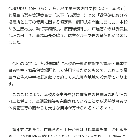
令和
7
年
6
月
10
日（火）、鹿児島工業高等専門学校（以下「本校」）
と霧島市選挙管理委員会（以下「市選管」）との「選挙時における
投票所としての使用に関する協定書」調印式を開催しました。本校
から上田校長、執行事務部長、原田総務課長、市選管からは委員長
代理の村上氏、事務局長の脇氏、選挙グループ長の猪俣氏が出席し
ました。
今回の協定は、各種選挙時に本校の一部の施設を投票所・選挙従
事者控室・備品保管場所として使用するためのもので、これまで霧
島市立隼人中学校武道館で実施して来た真孝地域の投票所となりま
す。
このことにより、本校の寮生等を含む有権者の投票時の利便性の
向上と併せて、空調設備等も完備されていることから選挙従事者の
体調管理等の面からも大きな期待が寄せられるところです。
調印式にあたり、市選管の村上氏からは「投票率を向上させるた
めに、今後も
PR
を続けていきたい」とコメントされ、上田校長は