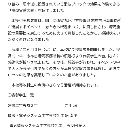
り組み、沿岸域に設置されている消波ブロックの効果を体験できる
「模型実験装置」を製作しました。
本模型実験装置は、国土交通省九州地方整備局 志布志港湾事務所
が出展するイベント「志布志お釈迦まつり」に貸し出され、港湾施
設の重要性を周知するために大きく貢献したことから、感謝状をい
ただく運びとなりました。
令和７年６月３日（火）に、本校にて授賞式を開催しました。授
賞式では、志布志港湾事務所長の渡邉様より代表学生の𠮷川さんに
感謝状が授与されました。その後、懇談会が行われ、イベントの中
で大人から子供まで多くの方々が本模型実験装置を体験し、消波ブ
ロックの効果を実感していたとのお話がありました。
本校専攻科生の今後のさらなる活躍が期待されます。
◯表彰学生一覧
建設工学専攻２年 𠮷川 玲
機械・電子システム工学専攻２年 盛 南洋
電気情報システム工学専攻２年 五反田 拓人