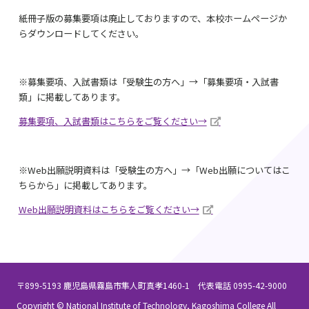
紙冊子版の募集要項は廃止しておりますので、本校ホームページか
らダウンロードしてください。
※
募集要項、入試書類は「受験生の方へ」
→
「募集要項・入試書
類」に掲載してあります。
募集要項、入試書類はこちらをご覧ください→
※
Web
出願説明資料は「受験生の方へ」→「
Web
出願についてはこ
ちらから」に掲載してあります。
Web出願説明資料はこちらをご覧ください→
〒899-5193 鹿児島県霧島市隼人町真孝1460-1 代表電話 0995-42-9000
Copyright © National Institute of Technology, Kagoshima College All