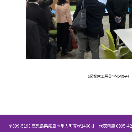
（起業家工房見学の様子）
〒899-5193 鹿児島県霧島市隼人町真孝1460-1 代表電話 0995-42-