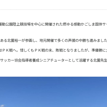
運動公園陸上競技場を中心に開催された燃ゆる感動かごしま国体サ
ある北薗裕一が参画し、地元開催で多くの声援の中勝ち進みまし
はＰＫ戦へ。惜しくもＰＫ戦の末、敗戦となりましたが、準優勝に
サッカー協会指導者養成シニアチューターとして活躍する北薗先生