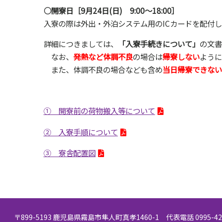
○開寮日［9月24日(日) 9:00～18:00］
入寮の際は外出・外泊システム用のICカードを配付
詳細につきましては、
「入寮手続きについて」
の文書
なお、
発熱など体調不良
の場合は
帰寮しない
ように
また、体調不良の場合なども含め
当日帰寮できない
① 開寮前の荷物搬入等について
② 入寮手順について
③ 寮舎配置図
〒899-5193 鹿児島県霧島市隼人町真孝1460-1 代表電話 0995-42-