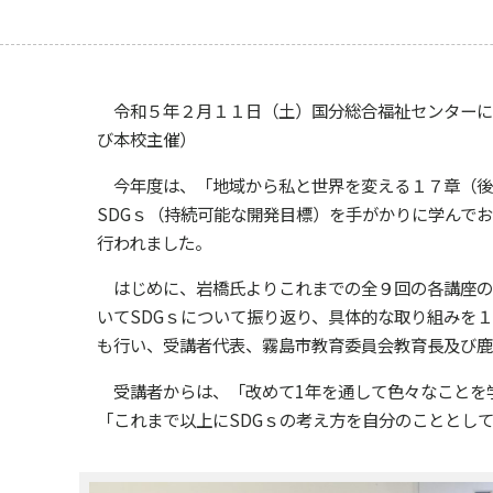
令和５年２月１１日（土）国分総合福祉センターに
び本校主催）
今年度は、「地域から私と世界を変える１７章（後
SDG
ｓ（持続可能な開発目標）を手がかりに学んでお
行われました。
はじめに、岩橋氏よりこれまでの全９回の各講座の
いて
SDG
ｓについて振り返り、具体的な取り組みを１
も行い、受講者代表、霧島市教育委員会教育長及び鹿
受講者からは、「改めて
1
年を通して色々なことを
「これまで以上に
SDG
ｓの考え方を自分のこととし