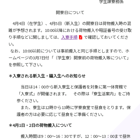
学生課寮務係
開寮日について
4月4日（在学生）、4月5日（新入生）の開寮日は荷物搬入時の混
雑が予想されます。10:00以降における荷物搬入や暗証番号の受け取
り手順などに関しましては、
入寮手順
で確認しておいてくださ
い。
なお、10:00以前については事前搬入と同じ手順としますので、ホ
ームページの3月7日付「（学生寮）開寮前の荷物搬入等について」
を参照して下さい。
＊入寮される新入生・編入生へのお知らせ
当日は14：00から新入寮生と保護者を対象に第一体育館で
「入寮式」が開催されます。 その際は「寮生活案内」をご持
参ください。
また、寮生は12時から13時に学寮食堂で昼食をとります。保
護者の方は必要に応じて昼食をご準備ください。
＊4月1日・2日の荷物搬入について
搬入時間は9：00～16：30ですが、12：00～13：00まで昼休