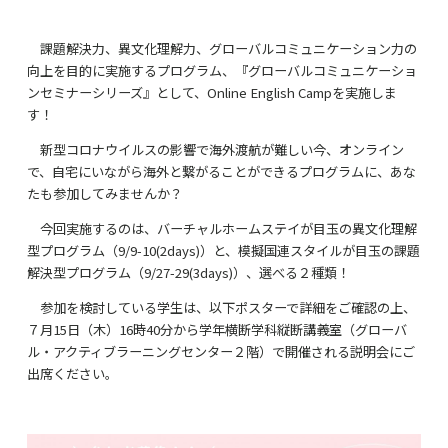
課題解決力、異文化理解力、グローバルコミュニケーション力の
向上を目的に実施するプログラム、『グローバルコミュニケーショ
ンセミナーシリーズ』として、
Online English Camp
を実施しま
す！
新型コロナウイルスの影響で海外渡航が難しい今、オンライン
で、自宅にいながら海外と繋がることができるプログラムに、あな
たも参加してみませんか？
今回実施するのは、バーチャルホームステイが目玉の異文化理解
型プログラム（
9/9-10(2days)
）と、模擬国連スタイルが目玉の課題
解決型プログラム（
9/27-29(3days)
）、選べる２種類！
参加を検討している学生は、以下ポスターで詳細をご確認の上、
７月
15
日（木）
16
時
40
分から学年横断学科縦断講義室（グローバ
ル・アクティブラーニングセンター２階）で開催される説明会にご
出席ください。