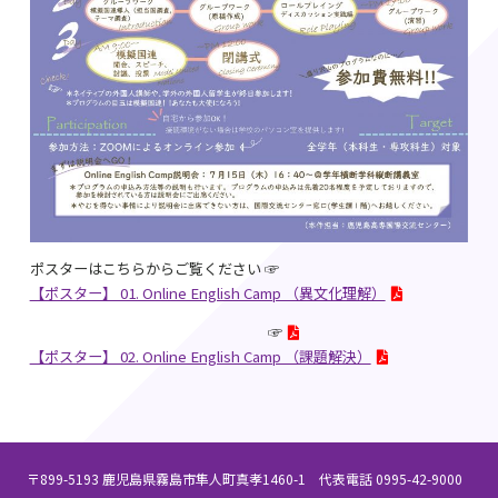
ポスターはこちらからご覧ください ☞
【ポスター】 01. Online English Camp （異文化理解）
☞
【ポスター】 02. Online English Camp （課題解決）
〒899-5193 鹿児島県霧島市隼人町真孝1460-1 代表電話 0995-42-9000