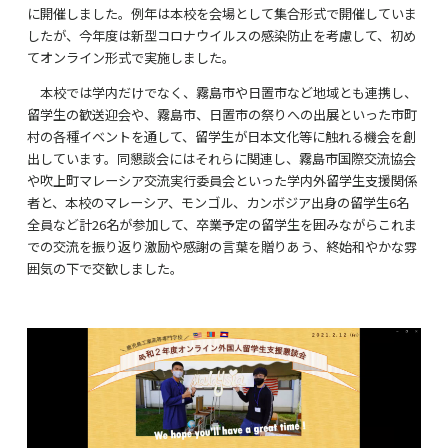
に開催しました。例年は本校を会場として集合形式で開催していま
したが、今年度は新型コロナウイルスの感染防止を考慮して、初め
てオンライン形式で実施しました。
本校では学内だけでなく、霧島市や日置市など地域とも連携し、
留学生の歓送迎会や、霧島市、日置市の祭りへの出展といった市町
村の各種イベントを通して、留学生が日本文化等に触れる機会を創
出しています。同懇談会にはそれらに関連し、霧島市国際交流協会
や吹上町マレーシア交流実行委員会といった学内外留学生支援関係
者と、本校のマレーシア、モンゴル、カンボジア出身の留学生6名
全員など計26名が参加して、卒業予定の留学生を囲みながらこれま
での交流を振り返り激励や感謝の言葉を贈りあう、終始和やかな雰
囲気の下で交歓しました。