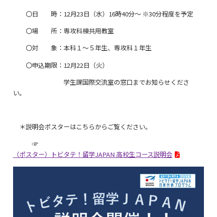
〇日 時：12月23日（水）16時40分～ ※30分程度を予定
〇場 所：専攻科棟共用教室
〇対 象：本科１～５年生、専攻科１年生
〇申込期限：12月22日（火）
学生課国際交流室の窓口までお知らせくださ
い。
＊説明会ポスターはこちらからご覧ください。
☞
（ポスター）トビタテ！留学JAPAN 高校生コース説明会