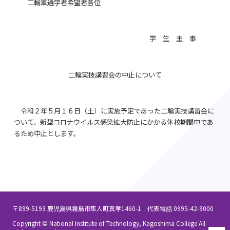
二輪車通学者希望者各位
学 生 主 事
二輪実技講習会の中止について
令和２年５月１６日（土）に実施予定であった二輪実技講習会に
ついて、新型コロナウイルス感染拡大防止にかかる休校期間中であ
るため中止とします。
〒899-5193 鹿児島県霧島市隼人町真孝1460-1 代表電話 0995-42-9000
Copyright © National Institute of Technology, Kagoshima College All