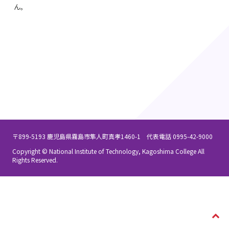
ん。
〒899-5193 鹿児島県霧島市隼人町真孝1460-1 代表電話 0995-42-9000
Copyright © National Institute of Technology, Kagoshima College All
Rights Reserved.