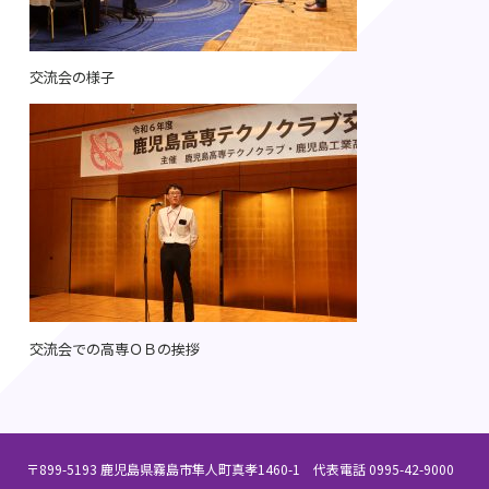
交流会の様子
交流会での高専ＯＢの挨拶
〒899-5193 鹿児島県霧島市隼人町真孝1460-1 代表電話 0995-42-9000