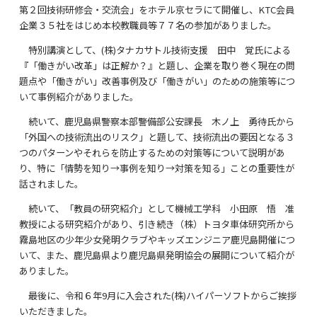
第２回技術研修会・交流会」をホテル京セラにて開催し、
KTC
会員
企業３５社をはじめ本校教職員等７７名の参加がありました。
特別講演として、
(
株
)
タナカサトル技術支援 田中 覚氏による
『「働きがい改革」は正解か？』と題し、企業を取り巻く現在の問
題点や「働きがい」改善事例及び「働きがい」のための施策等につ
いて事例紹介がありました。
続いて、鹿児島県警察本部警備部公安課長 木ノ上 勇待氏から
「外国への技術流出のリスク」と題して、技術流出の要因となる３
つのパターンやそれらを防止するための対策等について説明があ
り、特に「情勢を知り→事例を知り→対策を知る」ことの重要性が
話されました。
続いて、「教員の研究紹介」として機械工学科 小田原 悟 准
教授による研究紹介があり、引き続き（株）トヨタ車体研究所から
霧島地区の少年少女発明クラブやキッズエンジニア鹿児島開催につ
いて、また、鹿児島県より鹿児島県発明協会の展開について紹介が
ありました。
最後に、令和６年
9
月に入会された
(
株
)
ハイパーソフトからご挨拶
いただきました。